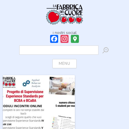
i nostri social
Facebook
Instagram
Google
Maps
Ricerca
per:
Skip to content
MENU