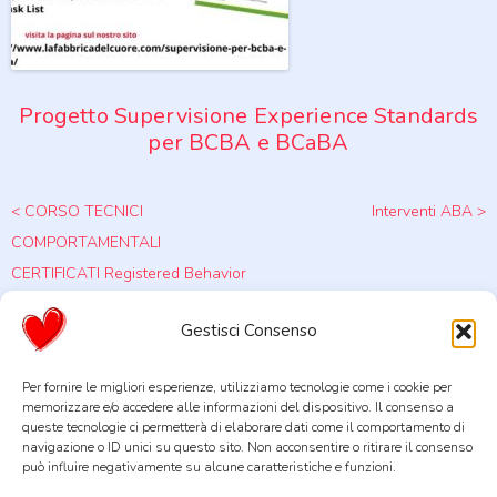
Progetto Supervisione Experience Standards
per BCBA e BCaBA
Post navigation
<
CORSO TECNICI
Interventi ABA
>
COMPORTAMENTALI
CERTIFICATI Registered Behavior
Technician – RBT – 2nd Ed. Task
Gestisci Consenso
List – LAURITO (SA)
Per fornire le migliori esperienze, utilizziamo tecnologie come i cookie per
memorizzare e/o accedere alle informazioni del dispositivo. Il consenso a
queste tecnologie ci permetterà di elaborare dati come il comportamento di
navigazione o ID unici su questo sito. Non acconsentire o ritirare il consenso
La Fabbrica del Cuore STP Società Cooperativa Sociale Tra
può influire negativamente su alcune caratteristiche e funzioni.
Professionisti