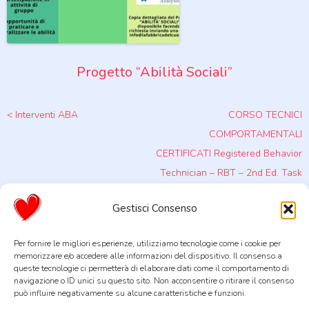
Progetto “Abilità Sociali”
Post navigation
<
Interventi ABA
CORSO TECNICI
COMPORTAMENTALI
CERTIFICATI Registered Behavior
Technician – RBT – 2nd Ed. Task
List – Modalità FAD piattaforma
Gestisci Consenso
Zoom da Marzo Maggio 2021
>
Per fornire le migliori esperienze, utilizziamo tecnologie come i cookie per
memorizzare e/o accedere alle informazioni del dispositivo. Il consenso a
queste tecnologie ci permetterà di elaborare dati come il comportamento di
navigazione o ID unici su questo sito. Non acconsentire o ritirare il consenso
La Fabbrica del Cuore STP Società Cooperativa Sociale Tra
può influire negativamente su alcune caratteristiche e funzioni.
Professionisti