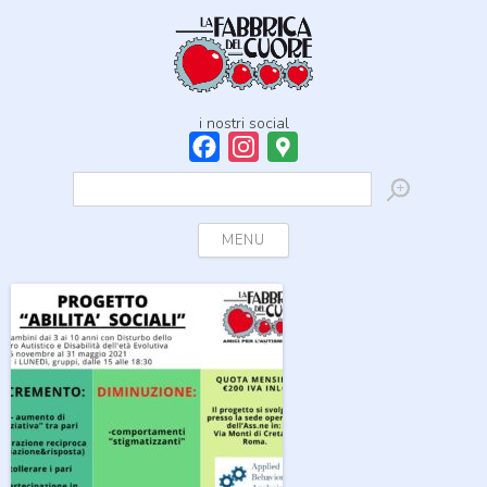
i nostri social
Facebook
Instagram
Google
Maps
Ricerca
per:
Skip to content
MENU