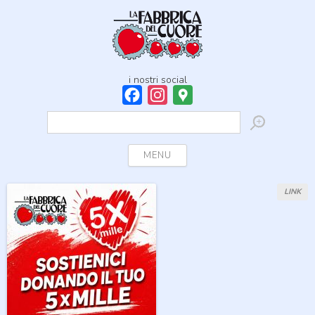
i nostri social
Facebook
Instagram
Google
Maps
Ricerca
per:
Skip to content
MENU
LINK