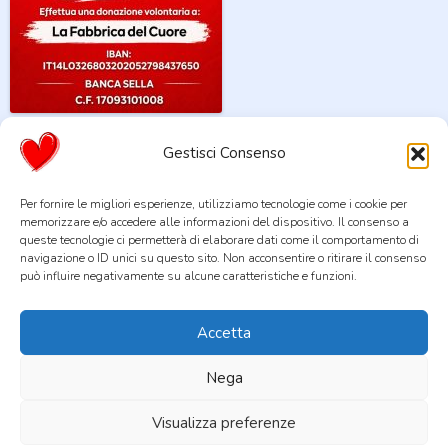
13 Maggio 2026
Gestisci Consenso
Post navigation
Per fornire le migliori esperienze, utilizziamo tecnologie come i cookie per
memorizzare e/o accedere alle informazioni del dispositivo. Il consenso a
queste tecnologie ci permetterà di elaborare dati come il comportamento di
navigazione o ID unici su questo sito. Non acconsentire o ritirare il consenso
La Fabbrica del Cuore STP Società Cooperativa Sociale Tra
può influire negativamente su alcune caratteristiche e funzioni.
Professionisti
Sede legale: Via Pietro Gasparri 127 - 00168 Roma
Accetta
P.I./C.F. 17093101008
telefono +39 331 1627627
Nega
email
info@lafabbricadelcuore.com
Visualizza preferenze
INFORMATIVA SULLA PRIVACY
|
COOKIE POLICY