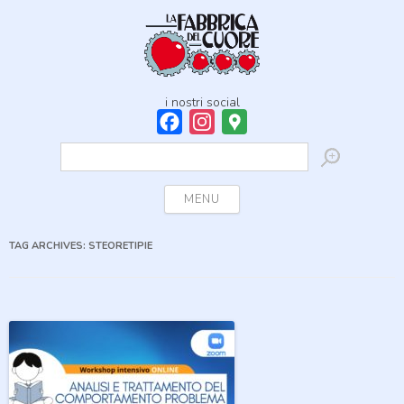
i nostri social
Facebook
Instagram
Google
Maps
Ricerca
per:
Skip to content
MENU
TAG ARCHIVES:
STEORETIPIE