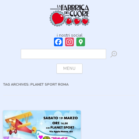
i nostri social
Facebook
Instagram
Google
Maps
Ricerca
per:
Skip to content
MENU
TAG ARCHIVES:
PLANET SPORT ROMA