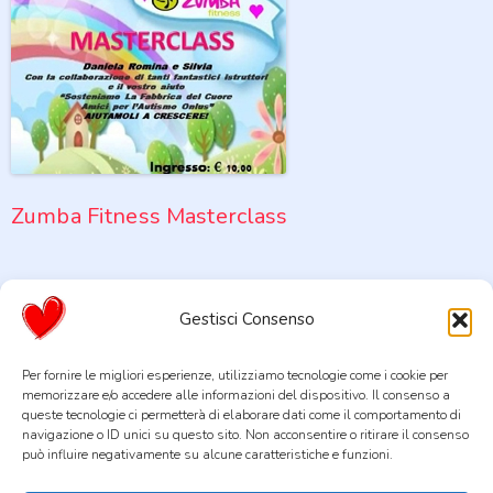
Zumba Fitness Masterclass
Gestisci Consenso
Per fornire le migliori esperienze, utilizziamo tecnologie come i cookie per
memorizzare e/o accedere alle informazioni del dispositivo. Il consenso a
queste tecnologie ci permetterà di elaborare dati come il comportamento di
navigazione o ID unici su questo sito. Non acconsentire o ritirare il consenso
La Fabbrica del Cuore STP Società Cooperativa Sociale Tra
può influire negativamente su alcune caratteristiche e funzioni.
Professionisti