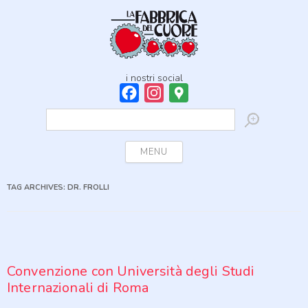
i nostri social
Facebook
Instagram
Google
Maps
Ricerca
per:
Skip to content
MENU
TAG ARCHIVES:
DR. FROLLI
Convenzione con Università degli Studi
Internazionali di Roma